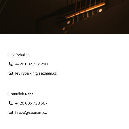
Lev Rybalkin
+420 602 232 290
lev.rybalkin@seznam.cz
František Raba
+420 606 738 607
f.raba@seznam.cz