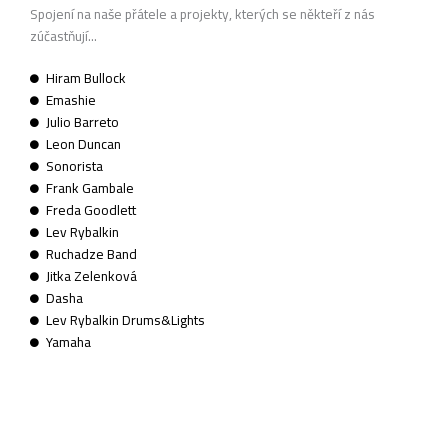
Spojení na naše přátele a projekty, kterých se někteří z nás
zúčastňují...
Hiram Bullock
Emashie
Julio Barreto
Leon Duncan
Sonorista
Frank Gambale
Freda Goodlett
Lev Rybalkin
Ruchadze Band
Jitka Zelenková
Dasha
Lev Rybalkin Drums&Lights
Yamaha