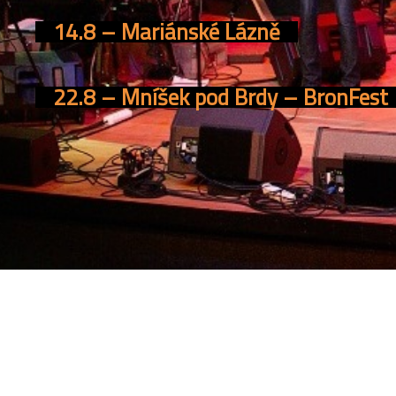
14.8 – Mariánské Lázně
22.8 – Mníšek pod Brdy – BronFest